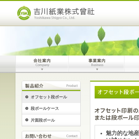
文
｜
字
吉
サ
川
イ
紙
ズ
業
株
式
会
社
会
事
社
業
案
案
内
内
オフセット段ボール
段ボールケース
片面段ボール
魅力的な地