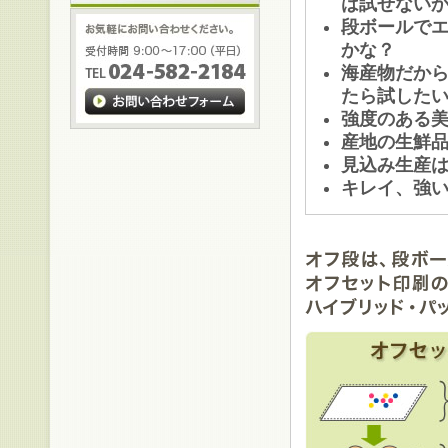
は試せない
段ボールで
かな？
海産物だか
たら試した
強度のある
産地の生鮮
見込み生産
キレイ、強