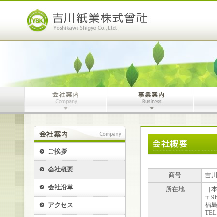
文
｜
字
吉
サ
川
イ
紙
ズ
業
株
式
会
社
会
事
社
業
案
案
内
内
ご挨拶
会社概要
商号
吉
会社沿革
所在地
［
〒96
福
アクセス
TEL