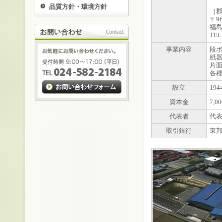
品質方針・環境方針
［
〒96
福島
TEL
事業内容
段
紙
片
各
設立
19
資本金
7,0
代表者
代
取引銀行
東